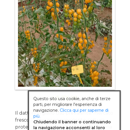
frutto singolo o a grappolo Rusticità
Produzione costante Indicato per tutti i
trapianti Per chi va alla ricerca di un
prodotto diverso dallo standard
LS TX 26
Questo sito usa cookie, anche di terze
parti, per migliorare l'esperienza di
navigazione.
Clicca qui per saperne di
Il datterino giallo Uso prevalente: mercato
più.
fresco Coltivazione prevalente: coltura
Chiudendo il banner o continuando
protetta Descrizione Pianta: Pianta buona
la navigazione acconsenti al loro