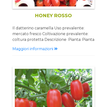
HONEY ROSSO
Il datterino caramella Uso prevalente:
mercato fresco Coltivazione prevalente:
coltura protetta Descrizione Pianta: Pianta
media vigoria Portamento eretto con
Maggiori informazioni
grappolo aperto Frutto: Forma ovale dal
peso 15-20g Colore rosso vivo con grappolo
quasi sempre multiplo Bacca croccante
dal gusto extradolce Tolleranze: IR V, Fol 0
Vantaggi: Soprattutto per raccolta a frutto
singolo Rusticità Produzione costante ed
equilibrata Indicato per tutti i trapianti
Qualità superiore