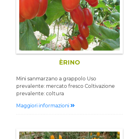
ÈRINO
Mini sanmarzano a grappolo Uso
prevalente: mercato fresco Coltivazione
prevalente: coltura
protetta Descrizione
Maggiori informazioni
Pianta: Pianta media vigoria Portamento
eretto con internodi corti Frutto: Forma
allungata dal peso 30-40g Colore rosso
vivo Bacca dal gusto dolce e delicato
Tolleranze: IR V, F Vantaggi: Per raccolta a