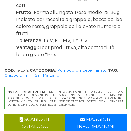
corti
Frutto:
Forma allungata. Peso medio 25-30g.
Indicato per raccolta a grappolo, bacca dal bel
colore rosso, grappolo dall’elevato numero di
frutti
Tolleranze: IR
V, F, TMV, TYLCV
Vantaggi:
Iper produttiva, alta adattabilità,
buon grado °Brix
COD:
ls-tx-12
CATEGORIA:
Pomodoro indeterminato
TAG:
Grappolo
,
mini
,
San Marzano
NOTA IMPORTANTE:
LE INFORMAZIONI RIPORTATE, LE FOTO
ILLUSTRATE, I DESCRITTIVI ED I SUGGERIMENTI FORNITI, SI RIFERISCONO
A CONDIZIONI OTTIMALI DI COLTIVAZIONE. NON POSSIAMO GARANTIRE
LOTTENIMENTO DI RISULTATI SODDISFACENTI SOTTO OGNI DIVERSA
CONDIZIONE COLTURALE E/O STAGIONALE.
SCARICA IL
MAGGIORI
CATALOGO
INFORMAZIONI