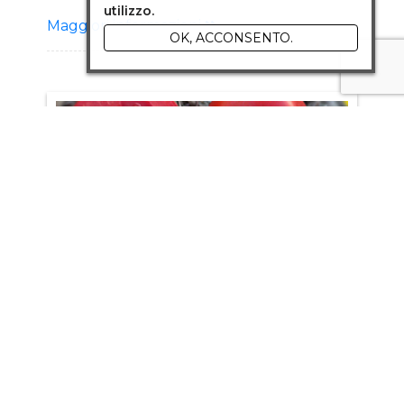
utilizzo.
vigoria Portamento eretto con grappolo
Maggiori informazioni
aperto Frutto: Forma ovale dal peso 15-
OK, ACCONSENTO.
20g. Brix 9-10° Colore giallo intenso Bacca
croccante dolce Tolleranze: IR V, F, TMV
Vantaggi: Rusticità Per raccolta a frutto
singolo e grappolo Produzione costante e
significativa Indicato per tutti i trapianti
Qualità superiore