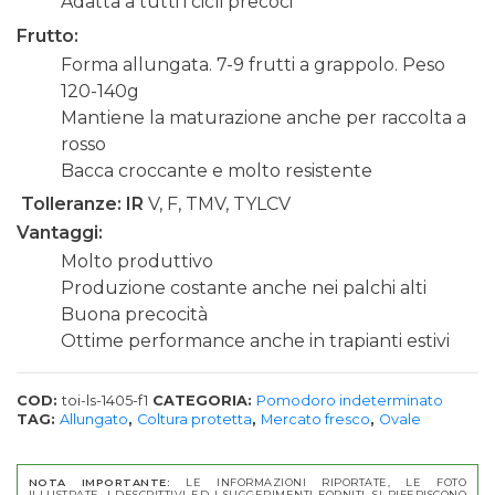
Adatta a tutti i cicli precoci
Frutto:
Forma allungata. 7-9 frutti a grappolo. Peso
120-140g
Mantiene la maturazione anche per raccolta a
rosso
Bacca croccante e molto resistente
Tolleranze: IR
V, F, TMV, TYLCV
Vantaggi:
Molto produttivo
Produzione costante anche nei palchi alti
Buona precocità
Ottime performance anche in trapianti estivi
COD:
toi-ls-1405-f1
CATEGORIA:
Pomodoro indeterminato
TAG:
Allungato
,
Coltura protetta
,
Mercato fresco
,
Ovale
NOTA IMPORTANTE:
LE INFORMAZIONI RIPORTATE, LE FOTO
ILLUSTRATE, I DESCRITTIVI ED I SUGGERIMENTI FORNITI, SI RIFERISCONO