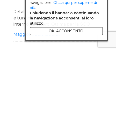
navigazione.
Clicca qui per saperne di
più.
Retato dolce per trapianti in serra
Chiudendo il banner o continuando
e tunnellino Uso prevalente: Mercato
la navigazione acconsenti al loro
utilizzo.
interno ed estero. Ottima per la GDO
Coltivazione prevalente: serra e primi
OK, ACCONSENTO.
Maggiori informazioni
trapianti in pieno campo Descrizione Ciclo:
Medio - precoce Pianta: Pianta di
buona vigoria con ottima
fioritura e allegagione Frutto: Forma
tonda, tonda-ovale retato con fetta
Pezzatura 1,5-1,8 Kg Qualità eccellente
Polpa arancio, dal buon aroma e gusto
Tolleranze: F 0,1,2 Vantaggi: Grande
adattabilità a
condizioni pedoclimatiche diverse
Omogeneità della produzione Buccia
sottile Frutto con bel picciolo Eccellente
conservabilità in post raccolta