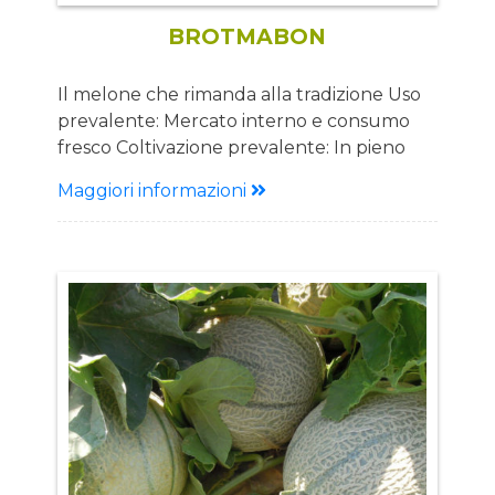
BROTMABON
Il melone che rimanda alla tradizione Uso
prevalente: Mercato interno e consumo
fresco Coltivazione prevalente: In pieno
campo per trapianti medio-tardivi
Maggiori informazioni
Descrizione Ciclo: Medio-tardivo Pianta:
Pianta di media vigoria Frutto: Forma della
tipologia “zatta” ovale con buccia rugosa di
colore senape arancio Pezzatura 2-3 Kg
Qualità eccellente Polpa arancio intenso
molto succosa Vantaggi: Unicità del
prodotto Alto grado Brix Buona
produzione Per consumo fresco e vendita
diretta