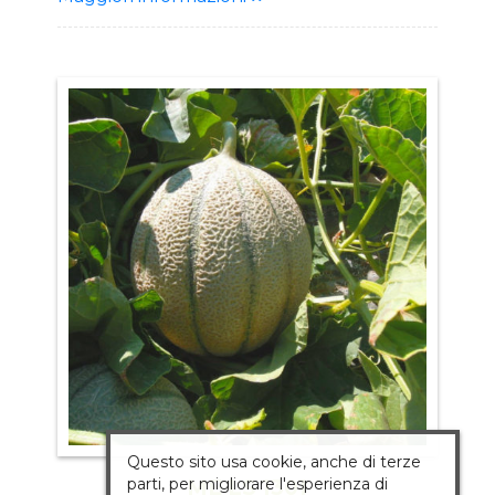
Descrizione Ciclo: Medio Pianta: Pianta di
media vigoria Frutto: Forma ovale con
buccia liscia dal colore chiaro Pezzatura
2,5-3 Kg Qualità eccellente Polpa arancio
chiaro, odore intenso e sapore zuccherino
Vantaggi: Unicità del prodotto Alto grado
Brix Buona produzione Per consumo
fresco e vendita diretta
Questo sito usa cookie, anche di terze
parti, per migliorare l'esperienza di
ME LS 1301