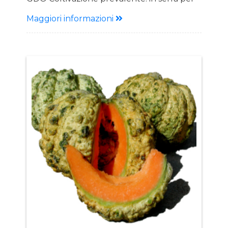
trapianti medio-tardivi. In pieno campo per
Maggiori informazioni
trapianti in tunnellino piccolo o grande
Descrizione Ciclo: Medio Pianta: Pianta di
buona vigoria Frutto: Forma tonda ovale
con retatura ben marcata Pezzatura 1,8-2
Kg Qualità eccellente Polpa arancio
intenso. Ottima LSF Tolleranze: F 0,1,2
Vantaggi: Per mercati con pezzature
grandi Omogeneità della produzione
Ottimo colore Grande conservabilità