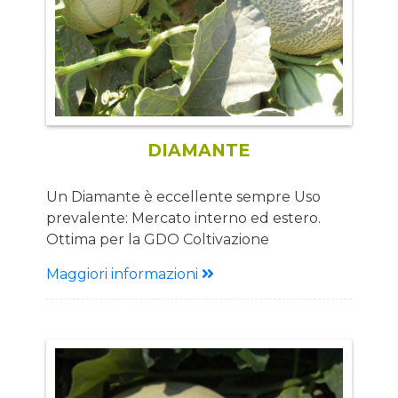
DIAMANTE
Un Diamante è eccellente sempre Uso
prevalente: Mercato interno ed estero.
Ottima per la GDO Coltivazione
prevalente: in serra per trapianti tardivi. In
Maggiori informazioni
pieno campo per trapianti medio tardivi
Descrizione Ciclo: Medio - tardivo Pianta:
Pianta di media vigoria con ottima
fioritura e allegagione Frutto: Forma
tonda. Retato con fetta dal
sangue charentais Pezzatura 1,2-1,5 Kg