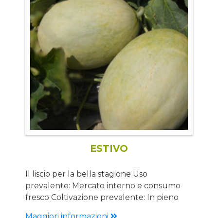
Qualità eccellente Polpa arancio. Odore e
gusto da top di gamma Tolleranze: F 0,1,2
Vantaggi: Grande adattabilità a
condizioni pedoclimatiche diverse
Omogeneità della produzione Buccia
sottile Frutto con bel picciolo Eccellente
conservabilità in post raccolta Sapore
sublime
ESTIVO
Il liscio per la bella stagione Uso
prevalente: Mercato interno e consumo
fresco Coltivazione prevalente: In pieno
campo per trapianti medio-tardivi
Maggiori informazioni