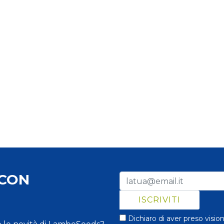
 CON
Dichiaro di aver preso visio