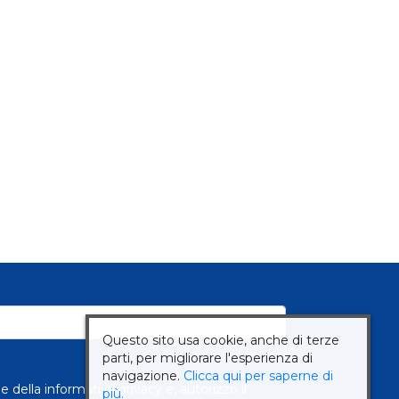
Questo sito usa cookie, anche di terze
parti, per migliorare l'esperienza di
navigazione.
Clicca qui per saperne di
ne della
informativa privacy
e, autorizzo il
più.