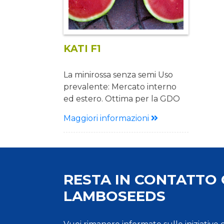
KATI F1
La minirossa senza semi Uso
prevalente: Mercato interno
ed estero. Ottima per la GDO
Coltivazione prevalente: serra e
Maggiori informazioni
pieno campo Descrizione Ciclo:
Medio - tardivo Pianta: Pianta di
buona vigoria con ottima
fioritura Frutto: Forma tonda,
tonda-ovale Pezzatura 2,5-3
RESTA IN CONTATTO
Kg molto omogenea Qualità
LAMBOSEEDS
eccellente Polpa rossa e
croccante Vantaggi:
Produzione elevata