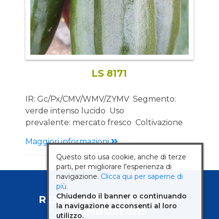
LS 8171
IR: Gc/Px/CMV/WMV/ZYMV Segmento:
verde intenso lucido Uso
prevalente: mercato fresco Coltivazione
prevalente: coltura protetta e pieno
Maggiori informazioni
campo Vantaggi: Buona precocità
Questo sito usa cookie, anche di terze
Produzione elevata e costante Buon
parti, per migliorare l'esperienza di
bilanciamento tra fase vegetativa e
navigazione.
Clicca qui per saperne di
riproduttiva Raccolta agevole grazie a
più.
portamento della pianta e lunghezza del
Chiudendo il banner o continuando
RESTA IN CONTATTO CON
peduncolo Ottima tenuta alle più comuni
la navigazione acconsenti al loro
LAMBOSEEDS
utilizzo.
virosi Descrizione Pianta: Pianta aperta e