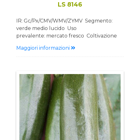
LS 8146
IR: Gc/Px/CMV/WMV/ZYMV Segmento:
verde medio lucido Uso
prevalente: mercato fresco Coltivazione
prevalente: pieno campo e coltura
Maggiori informazioni
protetta Vantaggi: Buona precocità
Produzione elevata e costante Pianta
molto compatta con fogliosità contenuta
Raccolta agevole grazie a portamento
della pianta e lunghezza del peduncolo
Buona tenuta alle più comuni virosi
Descrizione Pianta: Pianta aperta e
ordinata Portamento eretto con
internodi corti Frutto: Forma cilindrica
Colore verde medio brillante