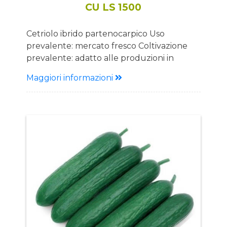
CU LS 1500
Cetriolo ibrido partenocarpico Uso
prevalente: mercato fresco Coltivazione
prevalente: adatto alle produzioni in
coltura protetta. Descrizione Pianta: Pianta
Maggiori informazioni
di media vigoria di bel colore verde intenso
con abbondanti produzioni di fiori
femminili. Si adatta bene anche alle
produzioni a ciclo lungo. Ottima rusticità e
sanità della pianta Frutto: Frutti di circa 22
cm, con peduncolo lungo, bel colore
verde scuro e con la presenza di spine.
Frutto croccante dal gusto dolce
Vantaggi: Produzione costante e
significativa Si adatta bene alle produzioni
da giorno lungo a giorno corto ed ha
dimostrato buona fertilità anche nei