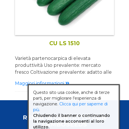
periodi freddi. Indicato per tutti i trapianti
CU LS 1510
Varietà partenocarpica di elevata
produttività Uso prevalente: mercato
fresco Coltivazione prevalente: adatto alle
produzioni in coltura
Maggiori informazioni
protetta. Descrizione
Questo sito usa cookie, anche di terze
Pianta: Pianta di media vigoria di bel colore
parti, per migliorare l'esperienza di
verde intenso con abbondanti produzioni
navigazione.
Clicca qui per saperne di
di fiori femminili e allegagione doppia e
più.
tripla. Si adatta bene anche alle produzioni
Chiudendo il banner o continuando
RESTA IN CONTATTO CON
a ciclo lungo. Ottima rusticità e sanità della
la navigazione acconsenti al loro
LAMBOSEEDS
utilizzo.
pianta Frutto: Frutti di circa 10-12 cm, con