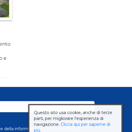
ento:
o e
 molto
tondo
gi:
Questo sito usa cookie, anche di terze
ante
parti, per migliorare l'esperienza di
ie ed
navigazione.
Clicca qui per saperne di
ne della
informativa privacy
e, autorizzo il
più.