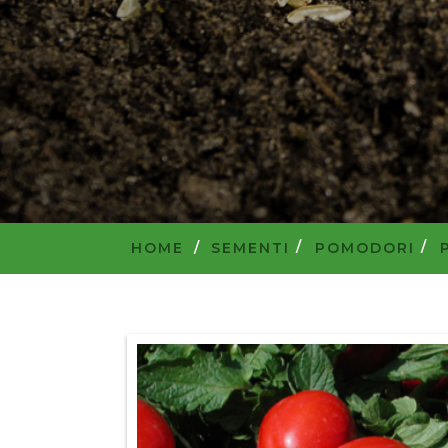
HOME
/
SEMENTI
POMODORI