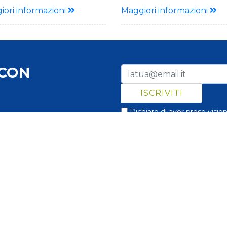
e tondo ovali, g.70,
medio Bacche allungate, 
iori informazioni
Maggiori informazioni
less Colore rosso vivo
jointless colore rosso vivo
tenze: V, Fol. 0 , Pto
Resistenze: V, Fol.0, Pto,
ntermedia: Nematodi ( Mi)
(solo gene Sw5)
Res.intermedia: Nematodi (
 CON
Dichiaro di aver preso visio
 e le novità di LamboSeeds?
trattamento dei miei dati pers
019
Sant'Agata Bolognese
(BO)
Tel. +39 051 3549874
Ce
cy
Disclaimer