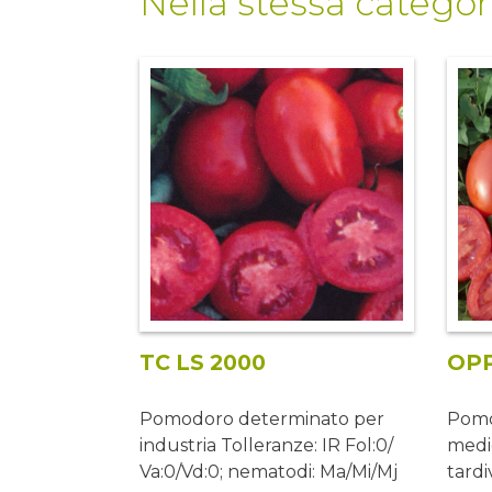
Nella stessa categor
TC LS 2000
OP
Pomodoro determinato per
Pomod
industria Tolleranze: IR Fol:0/
medi
Va:0/Vd:0; nematodi: Ma/Mi/Mj
tard