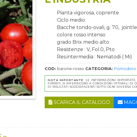
Pianta vigorosa, coprente
Ciclo medio
Bacche tondo-ovali, g. 70, jointle
colore rosso intenso
grado Brix medio alto
Resistenze : V, Fol.0, Pto
Res.intermedia : Nematodi ( Mi)
COD:
barone-rosso
CATEGORIA:
Pomodoro d
NOTA IMPORTANTE:
LE INFORMAZIONI RIPORTATE, 
FORNITI, SI RIFERISCONO A CONDIZIONI OTTIMALI D
DI RISULTATI SODDISFACENTI SOTTO OGNI DIVERSA C
SCARICA IL CATALOGO
MAGG