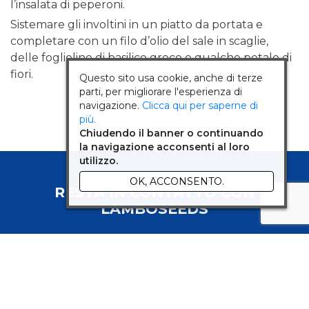
l’insalata di peperoni.
Sistemare gli involtini in un piatto da portata e
completare con un filo d’olio del sale in scaglie,
delle foglioline di basilico greco e qualche petalo di
fiori.
Questo sito usa cookie, anche di terze
parti, per migliorare l'esperienza di
navigazione.
Clicca qui per saperne di
più.
Chiudendo il banner o continuando
la navigazione acconsenti al loro
utilizzo.
OK, ACCONSENTO.
RESTA IN CONTATTO CON
LAMBOSEEDS
Vuoi rimanere informato sulle iniziative e le novità di
LamboSeeds? Iscriviti alla nostra newsletter.