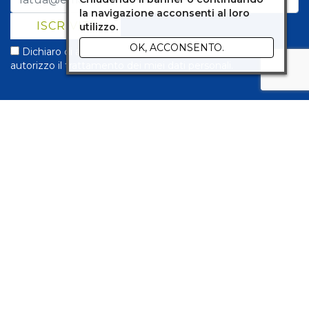
la navigazione acconsenti al loro
utilizzo.
OK, ACCONSENTO.
Dichiaro di aver preso visione della
informativa privacy
e,
autorizzo il trattamento dei miei dati personali.
LAMBOSEEDS
Piazza dei Martiri, 22
40019
Sant'Agata Bolognese
(BO)
Tel. +39 051 3549874
Cel. +39 334 3682693
P.IVA 02220251207
Mail
info@lamboseeds.com
Privacy Policy
Disclaimer