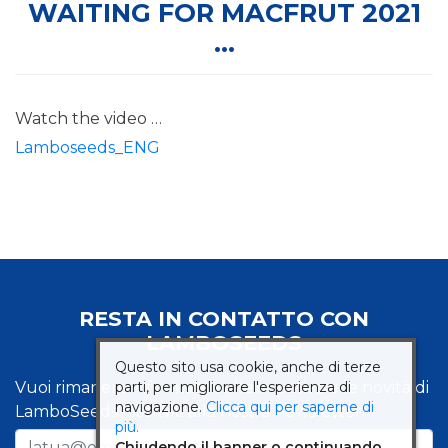
WAITING FOR MACFRUT 2021
…
Watch the video …
Lamboseeds_ENG
RESTA IN CONTATTO CON
LAMBOSEEDS
Questo sito usa cookie, anche di terze
Vuoi rimanere informato sulle iniziative e le novità di
parti, per migliorare l'esperienza di
navigazione.
Clicca qui per saperne di
LamboSeeds? Iscriviti alla nostra newsletter.
più.
Chiudendo il banner o continuando