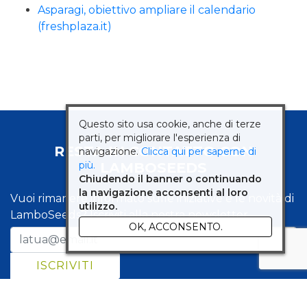
Asparagi, obiettivo ampliare il calendario
(freshplaza.it)
Questo sito usa cookie, anche di terze
parti, per migliorare l'esperienza di
RESTA IN CONTATTO CON
navigazione.
Clicca qui per saperne di
LAMBOSEEDS
più.
Chiudendo il banner o continuando
la navigazione acconsenti al loro
Vuoi rimanere informato sulle iniziative e le novità di
utilizzo.
LamboSeeds? Iscriviti alla nostra newsletter.
OK, ACCONSENTO.
Dichiaro di aver preso visione della
informativa privacy
e,
autorizzo il trattamento dei miei dati personali.